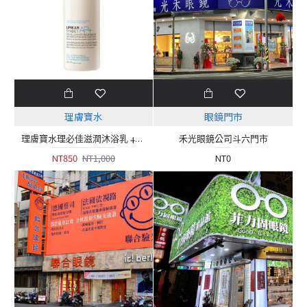
理膚寶水
眼鏡門市
理膚寶水理必佳滋潤沐浴乳 400ml
禾光眼鏡公司斗六門市
NT850
NT1,000
NT0