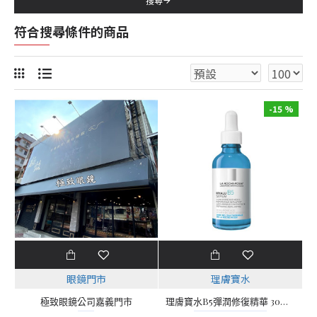
搜尋
符合搜尋條件的商品
-15 %
眼鏡門市
理膚寶水
極致眼鏡公司嘉義門市
理膚寶水B5彈潤修復精華 30ml (B5小藍瓶)