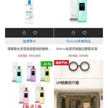
理膚寶水
Relove保養精品
理膚寶水多容安超極效舒緩修護精華乳 輕潤型
Relove私密衣物蛋白酵素去漬抑菌手洗精【220ml】
NT850
NT1,000
NT400
NT500
優質門市
-34 %