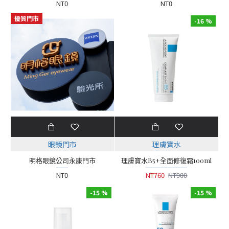
NT0
NT0
優質門市
-16 %
眼鏡門市
理膚寶水
明格眼鏡公司永康門市
理膚寶水B5+全面修復霜100ml
NT0
NT760
NT900
-15 %
-15 %