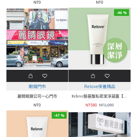
NT0
NT0
-46 %
眼鏡門市
Relove保養精品
麗睛眼鏡公司一心門市
Relove胺基酸私密潔淨凝露【120ml】
NT0
NT580
NT1,080
-47 %