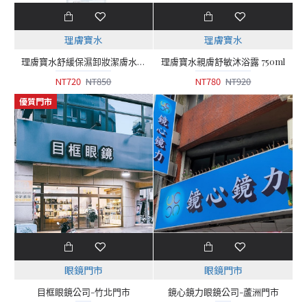
理膚寶水
理膚寶水
理膚寶水舒緩保濕卸妝潔膚水 400ml
理膚寶水親膚舒敏沐浴露 750ml
NT720
NT850
NT780
NT920
優質門市
眼鏡門市
眼鏡門市
目框眼鏡公司-竹北門市
鏡心鏡力眼鏡公司-蘆洲門市