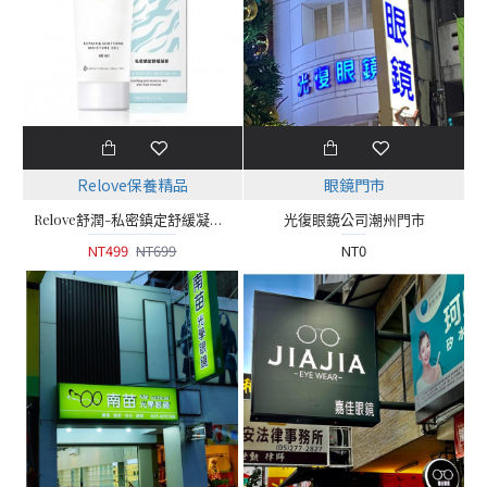
Relove保養精品
眼鏡門市
Relove舒潤-私密鎮定舒緩凝露【40ml】
光復眼鏡公司潮州門市
NT499
NT699
NT0