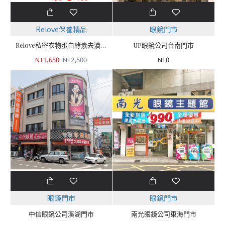
Relove保養精品
眼鏡門市
Relove私密衣物蛋白酵素去漬抑菌手洗精【220ml】4送1瓶共5瓶
UP眼鏡公司台南門市
NT1,650
NT2,500
NT0
眼鏡門市
眼鏡門市
中信眼鏡公司溪湖門市
南光眼鏡公司東海門市