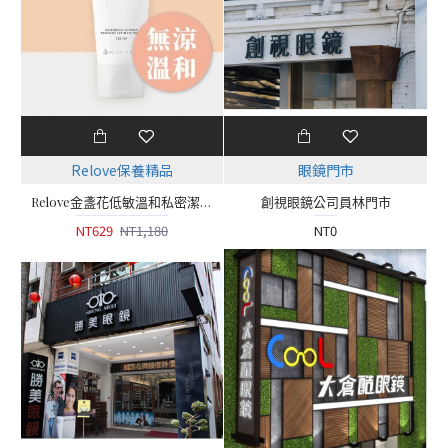
Relove保養精品
眼鏡門市
Relove金盞花低敏溫和私密潔淨凝露【120ml】
創視眼鏡公司員林門市
NT629
NT1,180
NT0