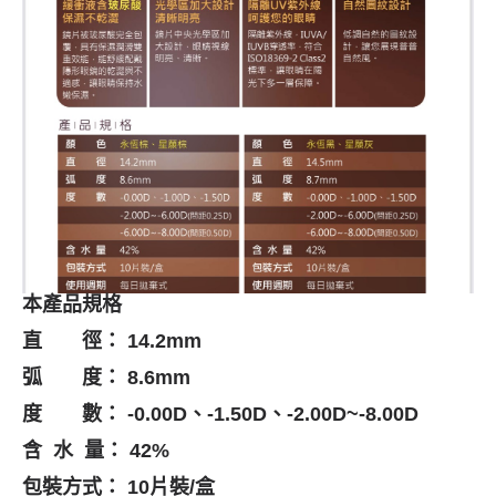
本產品規格
直 徑：
14.2mm
弧 度：
8.6mm
度 數：
-0.00D
、
-1.50D
、
-2.00D~-8.00D
含
水
量：
42%
包裝方式：
10
片裝
/
盒