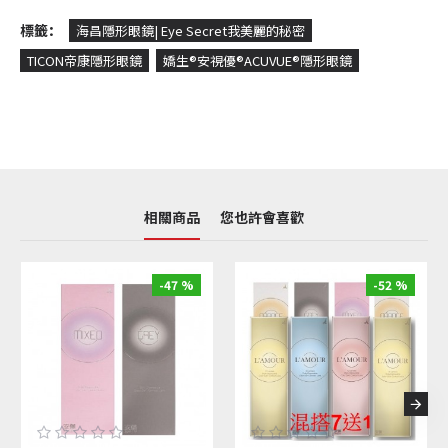
標籤：
海昌隱形眼鏡| Eye Secret我美麗的秘密
TICON帝康隱形眼鏡
嬌生®安視優®ACUVUE®隱形眼鏡
相關商品
您也許會喜歡
-47 %
-52 %