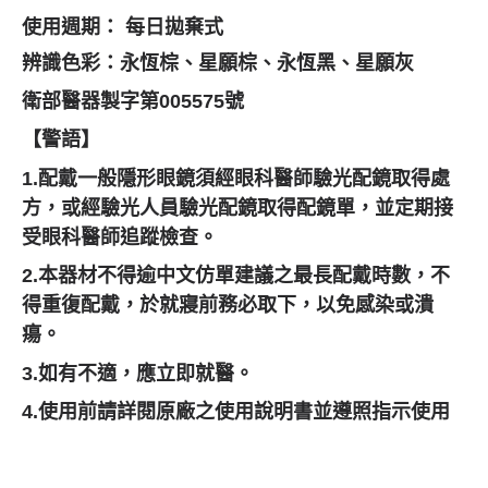
使用週期：
每日拋棄式
辨識色彩：
永恆棕、星願棕、永恆黑、星願灰
衛部醫器製字第
005575
號
【警語】
1.配戴一般隱形眼鏡須經眼科醫師驗光配鏡取得處
方，或經驗光人員驗光
配鏡取得配鏡單，並定期接
受眼科醫師追蹤檢查。
2.本器材不得逾中文仿單建議之最長配戴時數，不
得重復配戴，
於就寢前務必取下，以免感染或潰
瘍。
3.如有不適，應立即就醫。
4.使用前請詳閱原廠之使用說明書並遵照指示使用