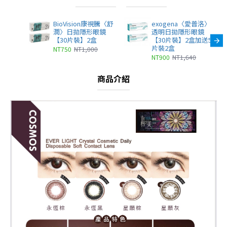
BioVision康視騰〈舒
exogena〈愛普洛〉
潤〉日拋隱形眼鏡
透明日拋隱形眼鏡
【30片裝】2盒
【30片裝】2盒加送5
片裝2盒
NT750
NT1,000
NT900
NT1,640
商品介紹