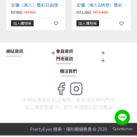
安儷〈美人〉雙彩日拋隱形眼鏡【10片裝】2盒
安儷〈美人&熱戀〉雙彩色日拋隱形眼鏡【10片裝】7盒送1盒共8盒
NT460
NT860
NT1,660
NT3,440
加入購物車
加入購物車
網站資訊
會員資訊
門市資訊
關注我們
本網站為會員配送專用，會員須至特約門市
或上傳更新處方，即可申請預約配送產品
PrettyEyes 睛美︱隱形眼鏡專賣 © 2020