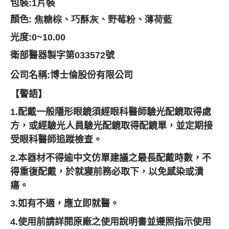
包裝
:1
片裝
顏色
: 焦糖棕
、
巧酥灰
、
野莓粉
、
薄荷藍
光度
:0~10.00
衛部醫器製字第
033572
號
公司名稱:
博士倫股份有限公司
【警語】
1.配戴一般隱形眼鏡須經眼科醫師驗光配鏡取得處
方，或經驗光人員驗光
配鏡取得配鏡單，並定期接
受眼科醫師追蹤檢查。
2.本器材不得逾中文仿單建議之最長配戴時數，不
得重復配戴，
於就寢前務必取下，以免感染或潰
瘍。
3.如有不適，應立即就醫。
4.使用前請詳閱原廠之使用說明書並遵照指示使用