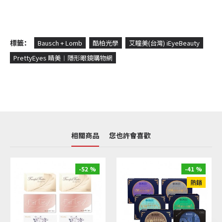
標籤：
Bausch + Lomb
酷柏光學
艾瞳美(台灣) iEyeBeauty
PrettyEyes 睛美︱隱形眼鏡購物網
相關商品
您也許會喜歡
-52 %
-41 %
熱銷