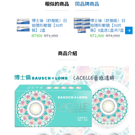
相似的商品
同品牌商品
博士倫〈舒服能〉日
博士倫〈舒服能〉日
拋隱形眼鏡【30片
拋隱形眼鏡【30片
裝】2盒
裝】6盒送1盒共7盒
NT900
NT1,400
NT2,900
NT4,900
商品介紹