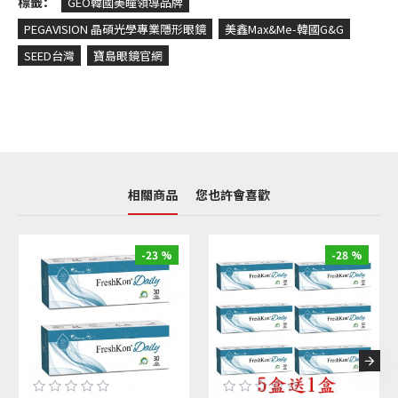
標籤：
GEO韓國美瞳領導品牌
PEGAVISION 晶碩光學專業隱形眼鏡
美鑫Max&Me-韓國G&G
SEED台灣
寶島眼鏡官網
相關商品
您也許會喜歡
-23 %
-28 %