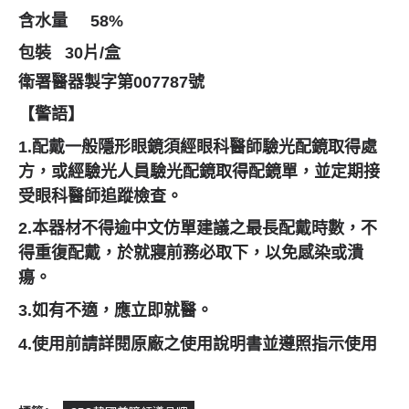
含水量
58%
包裝
30
片
/
盒
衛署醫器製字第
007787
號
【警語】
1.配戴一般隱形眼鏡須經眼科醫師驗光配鏡取得處
方，或經驗光人員驗光
配鏡取得配鏡單，並定期接
受眼科醫師追蹤檢查。
2.本器材不得逾中文仿單建議之最長配戴時數，不
得重復配戴，
於就寢前務必取下，以免感染或潰
瘍。
3.如有不適，應立即就醫。
4.使用前請詳閱原廠之使用說明書並遵照指示使用