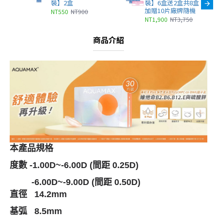
裝】2盒
裝】6盒送2盒共8盒
加贈10片廠牌隨機
NT550
NT900
NT1,900
NT3,750
商品介紹
本產品規格
度數
-1.00D~-6.00D (
間距
0.25D)
-6.00D~-9.00D (
間距
0.50D)
直徑
14.2mm
基弧
8.5mm