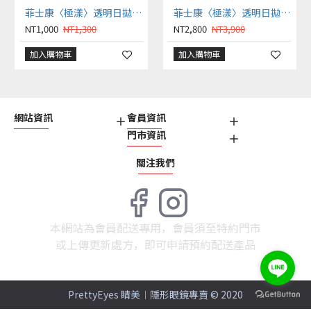
菲士康〈極漾〉透明日拋隱形眼鏡【30片裝】2盒
菲士康〈極漾〉透明日拋隱形眼鏡【30片裝】5盒送1盒共6盒
NT1,000
NT1,300
NT2,800
NT3,900
加入購物車
加入購物車
網站資訊
會員資訊
門市資訊
關注我們
本網站為會員配送專用，會員須至特約門市
或上傳更新處方，即可申請預約配送產品
PrettyEyes 睛美︱隱形眼鏡專賣 © 2020