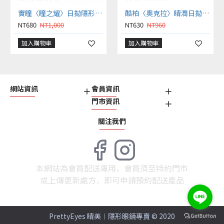
實瞳〈瞳之耀〉日拋隱形眼鏡【30片裝】2盒
酷柏〈奧克拉〉睛潤日拋隱形眼鏡【30片裝】2盒
NT680
NT1,000
NT630
NT960
加入購物車
加入購物車
網站資訊
會員資訊
門市資訊
關注我們
本網站為會員配送專用，會員須至特約門市
或上傳更新處方，即可申請預約配送產品
PrettyEyes 睛美︱隱形眼鏡專賣 © 2020