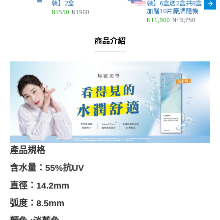
裝】2盒
裝】6盒送2盒共8盒
加贈10片廠牌隨機
NT550
NT900
NT1,900
NT3,750
商品介紹
產品規格
含水量：55%
抗UV
直徑：14.2mm
弧度：8.5mm