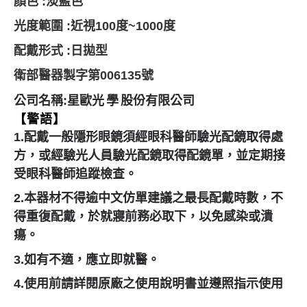
顏色 :淡藍色
光度範圍 :近視100度~1000度
配戴形式 :日拋型
衛部醫器製字第006135號
公司名稱:星歐
光學
股份有限公司
【警語】
1.配戴一般隱形眼鏡須經眼科醫師驗光配鏡取得處
方，或經驗光人員驗光
配鏡取得配鏡單，並定期接
受眼科醫師追蹤檢查。
2.本器材不得逾中文仿單建議之最長配戴時數，不
得重復配戴，
於就寢前務必取下，以免感染或潰
瘍。
3.如有不適，應立即就醫。
4.使用前請詳閱原廠之使用說明書並遵照指示使用