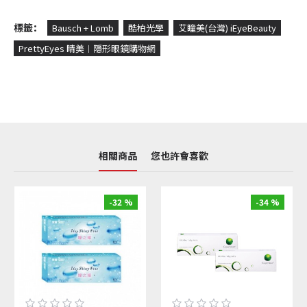
標籤：
Bausch + Lomb
酷柏光學
艾瞳美(台灣) iEyeBeauty
PrettyEyes 睛美︱隱形眼鏡購物網
相關商品
您也許會喜歡
-32 %
-34 %