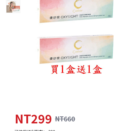
NT299
NT660