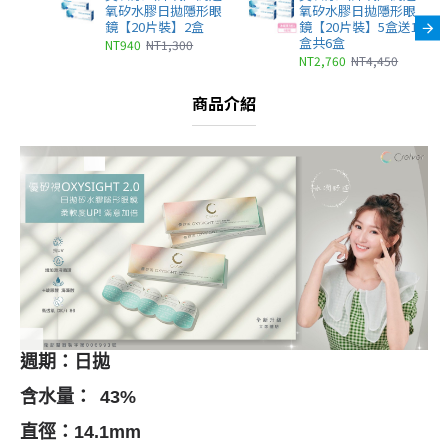
氧矽水膠日拋隱形眼
氧矽水膠日拋隱形眼
鏡【20片裝】2盒
鏡【20片裝】5盒送1
盒共6盒
NT940
NT1,300
NT2,760
NT4,450
商品介紹
週期：
日拋
含水量：
43%
直徑
：14.1mm