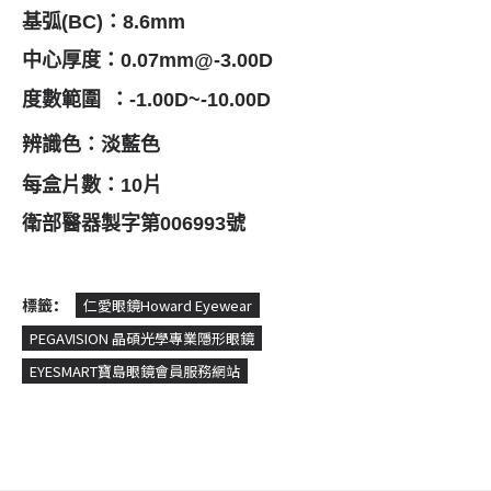
基弧(BC)
：8.6mm
中心厚度：
0.07mm@-3.00D
度數範圍
：-1.00D~-10.00D
辨識色：淡藍色
每盒片數：
10片
衛部醫器製字第
006993
號
標籤：
仁愛眼鏡Howard Eyewear
PEGAVISION 晶碩光學專業隱形眼鏡
EYESMART寶島眼鏡會員服務網站