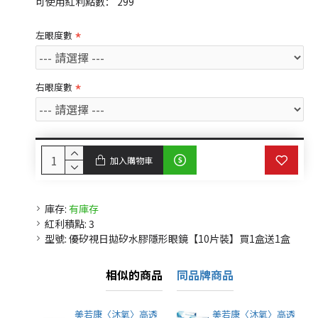
可使用紅利點數： 299
左眼度數
右眼度數
加入購物車
庫存:
有庫存
紅利積點:
3
型號:
優矽視日拋矽水膠隱形眼鏡【10片裝】買1盒送1盒
相似的商品
同品牌商品
美若康〈沐氧〉高透
美若康〈沐氧〉高透